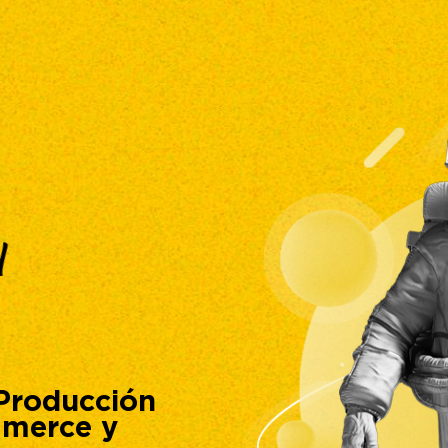
l
Producción
mmerce y